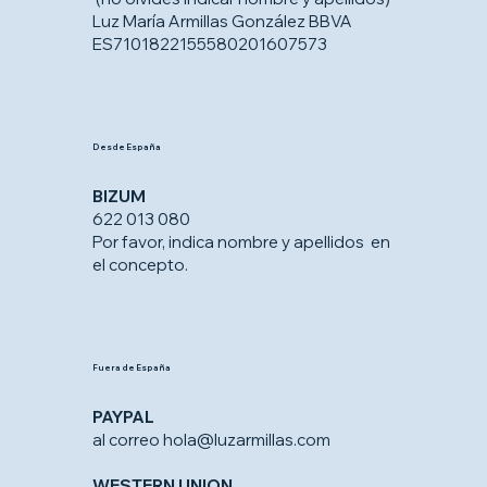
Luz María Armillas González BBVA
ES7101822155580201607573
Desde España
BIZUM
622 013 080
Por favor, indica nombre y apellidos en
el concepto.
Fuera de España
PAYPAL
al correo
hola@luzarmillas.com
WESTERN UNION