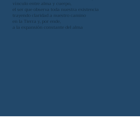
vínculo entre alma y cuerpo,
el ser que observa toda nuestra existencia
trayendo claridad a nuestro camino
en la Tierra y, por ende,
a la expansión constante del alma